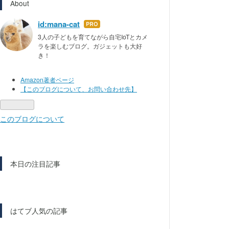
About
id:mana-cat
はて
なブ
3人の子どもを育てながら自宅IoTとカメ
ラを楽しむブログ。ガジェットも大好
ログ
き！
Pro
Amazon著者ページ
【このブログについて、お問い合わせ先】
このブログについて
本日の注目記事
はてブ人気の記事